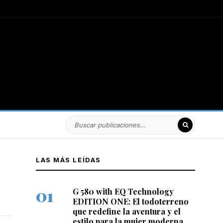
LAS MÁS LEÍDAS
G 580 with EQ Technology
EDITION ONE: El todoterreno
que redefine la aventura y el
estilo para la mujer moderna