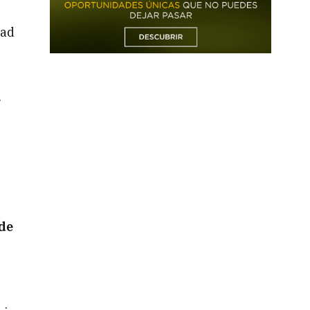
dad
.
 de