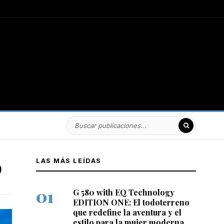
o
LAS MÁS LEÍDAS
G 580 with EQ Technology
EDITION ONE: El todoterreno
que redefine la aventura y el
estilo para la mujer moderna