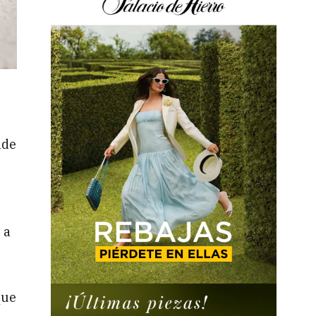
nde
 a
que