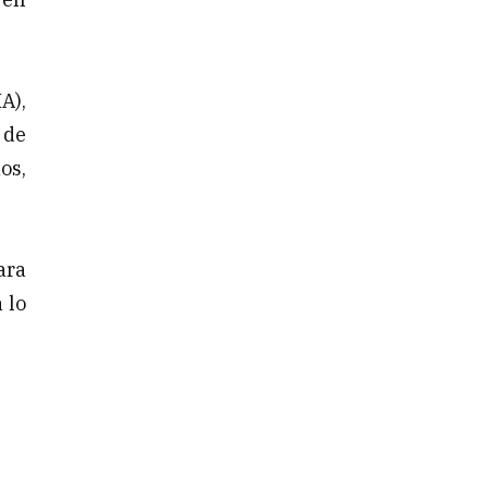
A),
 de
os,
ara
 lo