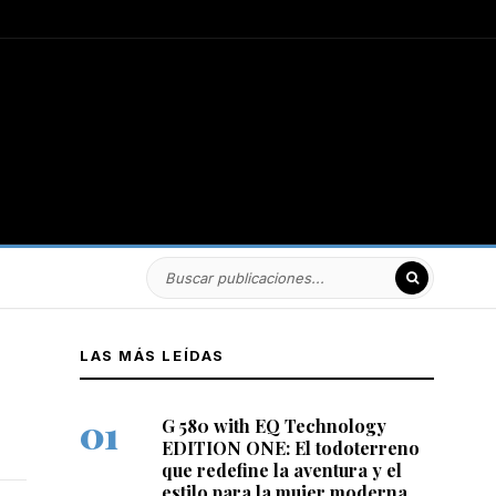
LAS MÁS LEÍDAS
G 580 with EQ Technology
EDITION ONE: El todoterreno
que redefine la aventura y el
estilo para la mujer moderna