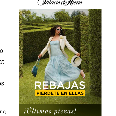
ro
at
os
ño,