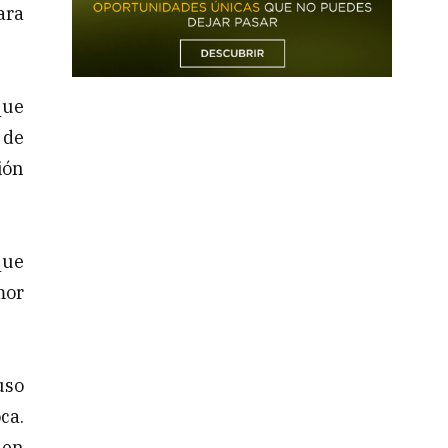
ara
que
 de
ión
que
mor
uso
ca.
 en