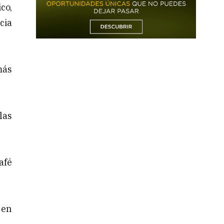
co,
cia
más
las
afé
 en