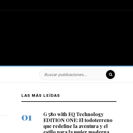
LAS MÁS LEÍDAS
G 580 with EQ Technology
EDITION ONE: El todoterreno
que redefine la aventura y el
estilo para la mujer moderna