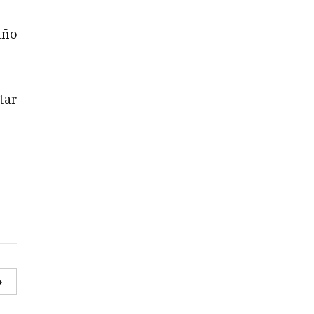
año
tar
→