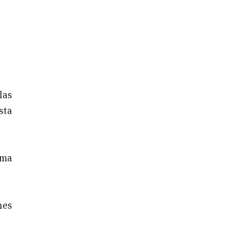
las
sta
rma
nes