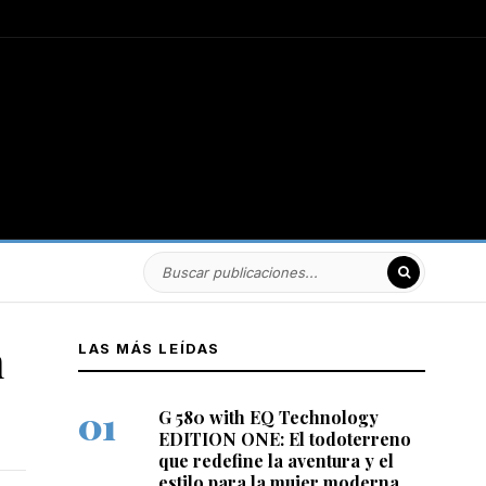
n
LAS MÁS LEÍDAS
G 580 with EQ Technology
EDITION ONE: El todoterreno
que redefine la aventura y el
estilo para la mujer moderna