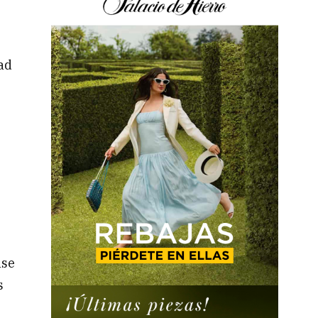
ad
ase
s